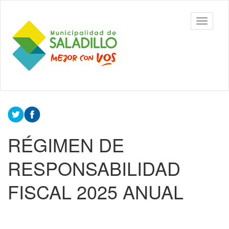
Ir
al
Municipalidad
Mostrar/
contenido
de Saladillo
barra
principal
de
navegac
Contenido
principal
RÉGIMEN DE
RESPONSABILIDAD
FISCAL 2025 ANUAL