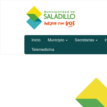
Ir
Municipalidad
al
de Saladillo
contenido
principal
Inicio
Municipio
Secretarías
I
Telemedicina
Contenido
principal