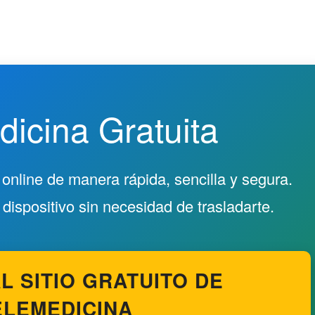
icina Gratuita
online de manera rápida, sencilla y segura.
ispositivo sin necesidad de trasladarte.
L SITIO GRATUITO DE
ELEMEDICINA