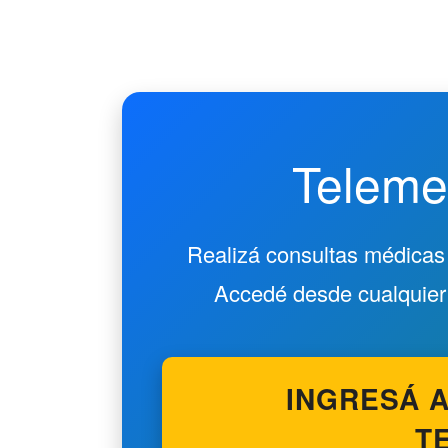
Telemed
Realizá consultas médicas 
Accedé desde cualquier d
INGRESÁ A
T