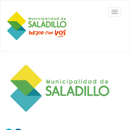
Ir
al
Municipalidad
Mostrar/
contenido
de Saladillo
barra
principal
de
navegac
Contenido
principal